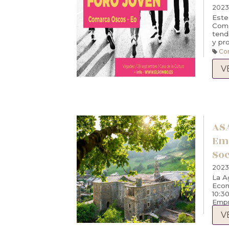
2023
Este
Coma
tend
y pr
Co
V
ASA
Em
Soc
2023
La A
Econ
10:3
Empr
Osco
V