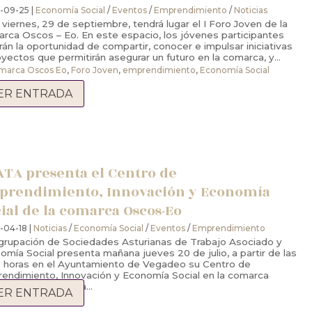
-09-25 |
Economía Social
/
Eventos
/
Emprendimiento
/
Noticias
 viernes, 29 de septiembre, tendrá lugar el I Foro Joven de la
rca Oscos – Eo. En este espacio, los jóvenes participantes
rán la oportunidad de compartir, conocer e impulsar iniciativas
oyectos que permitirán asegurar un futuro en la comarca, y...
marca Oscos Eo
,
Foro Joven
,
emprendimiento
,
Economía Social
ER ENTRADA
TA presenta el Centro de
prendimiento, Innovación y Economía
ial de la comarca Oscos-Eo
-04-18 |
Noticias
/
Economía Social
/
Eventos
/
Emprendimiento
grupación de Sociedades Asturianas de Trabajo Asociado y
omía Social presenta mañana jueves 20 de julio, a partir de las
0 horas en el Ayuntamiento de Vegadeo su Centro de
endimiento, Innovación y Economía Social en la comarca
s-Eo. El programa...
ER ENTRADA