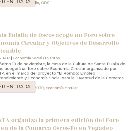
ER ENTRADA
peración la desarrollo
,
ODS
ta Eulalia de Oscos acoge un Foro sobre
nomía Circular y Objetivos de Desarrollo
tenible
11-02 |
Economía Social
/
Eventos
róximo 10 de noviembre, la casa de la Cultura de Santa Eulalia de
s acogerá un foro sobre Economía Circular organizado por
A en el marco del proyecto “El Rombo: Empleo,
endimiento y Economía Social para la Juventud de la Comarca
s-Eo”, una...
ER ENTRADA
 Rombo Joven
,
ODS 2030
,
economía circular
TA organiza la primera edición del Foro
en de la Comarca Oscos-Eo en Vegadeo