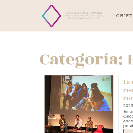
OBJET
Categoría:
La 
coo
con
2023-
En u
Osco
esce
posi
con l