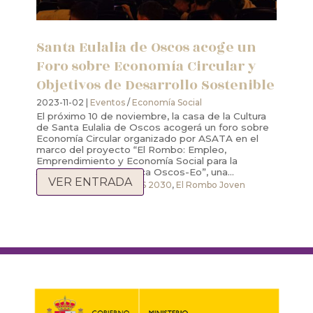
Santa Eulalia de Oscos acoge un
Foro sobre Economía Circular y
Objetivos de Desarrollo Sostenible
2023-11-02 |
Eventos
/
Economía Social
El próximo 10 de noviembre, la casa de la Cultura
de Santa Eulalia de Oscos acogerá un foro sobre
Economía Circular organizado por ASATA en el
marco del proyecto “El Rombo: Empleo,
Emprendimiento y Economía Social para la
Juventud de la Comarca Oscos-Eo”, una...
VER ENTRADA
economía circular
,
ODS 2030
,
El Rombo Joven