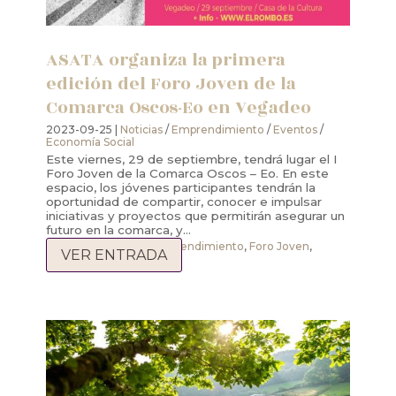
ASATA organiza la primera
edición del Foro Joven de la
Comarca Oscos-Eo en Vegadeo
2023-09-25 |
Noticias
/
Emprendimiento
/
Eventos
/
Economía Social
Este viernes, 29 de septiembre, tendrá lugar el I
Foro Joven de la Comarca Oscos – Eo. En este
espacio, los jóvenes participantes tendrán la
oportunidad de compartir, conocer e impulsar
iniciativas y proyectos que permitirán asegurar un
futuro en la comarca, y...
Economía Social
,
emprendimiento
,
Foro Joven
,
VER ENTRADA
Comarca Oscos Eo