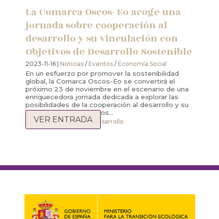
La Comarca Oscos- Eo acoge una
jornada sobre cooperación al
desarrollo y su vinculación con
Objetivos de Desarrollo Sostenible
2023-11-16 |
Noticias
/
Eventos
/
Economía Social
En un esfuerzo por promover la sostenibilidad
global, la Comarca Oscos-Eo se convertirá el
próximo 23 de noviembre en el escenario de una
enriquecedora jornada dedicada a explorar las
posibilidades de la cooperación al desarrollo y su
estrecha relación con los...
VER ENTRADA
ODS
,
Cooperación la desarrollo